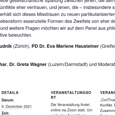
ue gesellschaftliche Spaltung zwischen jenen, die dem 
Konflikte eher vertrauen, und jenen, die – insbesondere
erhält sich dieses Misstrauen zu neuen partikularisier
 Lebensform essenzielle Formen des Zweifels von eher d
und weitere Fragen möchten wir auf dem Panel aus philo
tive beleuchten.
(Zürich),
(Greifs
Budnik
PD Dr. Eva Marlene Hausteiner
,
(Luzern/Darmstadt) und Moderat
char
Dr. Greta Wagner
DETAILS
VERANSTALTUNGSO
VERAN
RT
„ConTrus
Datum:
Die Veranstaltung findet
Konflikt. 
9. Dezember 2021
online via Zoom statt. Um
Zusamme
Zeit: