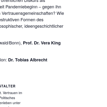
öffentlichen Diskurs als
 seit Pandemiebeginn – gegen ihn
ten Vertrauensgemeinschaften? Wie
estruktiven Formen des
sophischer, ideengeschichtlicher
wald/Bonn),
Prof. Dr. Vera King
ion:
Dr. Tobias Albrecht
STALTER
t. Vertrauen im
Politisches
nleben unter