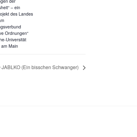
gen der
heit“ – ein
rojekt des Landes
am
ngsverbund
ve Ordnungen“
he-Universität
t am Main
 JABLKO (Ein bisschen Schwanger)