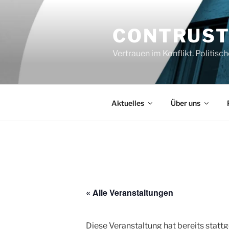
Zum
Inhalt
CONTRUS
springen
Vertrauen im Konflikt. Politi
Aktuelles
Über uns
« Alle Veranstaltungen
Diese Veranstaltung hat bereits statt