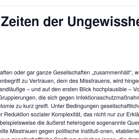
 Zeiten der Ungewisshe
ten oder gar ganze Gesellschaften „zusammenhält“, wir
begriff zu Vertrauen, dem des Misstrauens, wird hinge
ndläufige – und auf den ersten Blick hochplausible – Vor
Gruppierungen, die sich gegen Infektionsschutzmaßna
otomie zu kurz greift. Unter Bedingungen gesellschaftlic
r Reduktion sozialer Komplexität, das nicht nur zur Erkl
 beispielsweise die äußerst heterogene sogenannte Qu
eilte Misstrauen gegen politische Instituti-onen, etablie