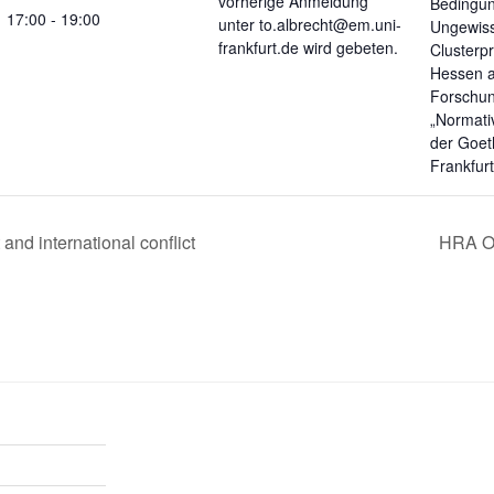
vorherige Anmeldung
Bedingun
17:00 - 19:00
unter to.albrecht@em.uni-
Ungewiss
frankfurt.de wird gebeten.
Clusterp
Hessen 
Forschu
„Normati
der Goet
Frankfur
and international conflict
HRA O