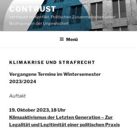
Zum
CONTRUST
Inhalt
Vertrauen im Konflikt. Politisches Zusammenleben unter
springen
Bedingungen der Ungewissheit
Menü
KLIMAKRISE UND STRAFRECHT
Vergangene Termine im Wintersemester
2023/2024
Auftakt
19. Oktober 2023, 18 Uhr
Klimaaktivismus der Letzten Generation – Zur
Legalität und Legitimität einer politischen Praxis