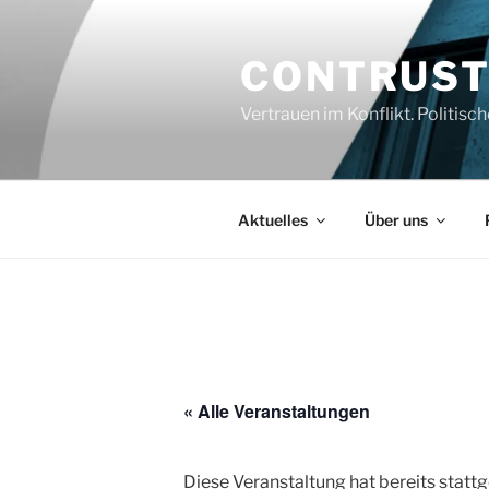
Zum
Inhalt
CONTRUS
springen
Vertrauen im Konflikt. Politi
Aktuelles
Über uns
« Alle Veranstaltungen
Diese Veranstaltung hat bereits statt