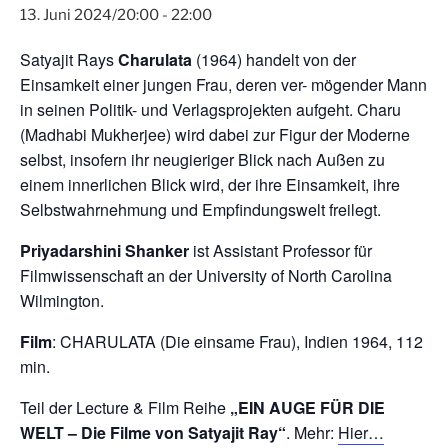
13. Juni 2024/20:00
-
22:00
Satyajit Rays
Charulata
(1964) handelt von der
Einsamkeit einer jungen Frau, deren ver- mögender Mann
in seinen Politik- und Verlagsprojekten aufgeht. Charu
(Madhabi Mukherjee) wird dabei zur Figur der Moderne
selbst, insofern ihr neugieriger Blick nach Außen zu
einem innerlichen Blick wird, der ihre Einsamkeit, ihre
Selbstwahrnehmung und Empfindungswelt freilegt.
Priyadarshini Shanker
ist Assistant Professor für
Filmwissenschaft an der University of North Carolina
Wilmington.
Film
: CHARULATA (Die einsame Frau), Indien 1964, 112
min.
Teil der Lecture & Film Reihe
„EIN AUGE FÜR DIE
WELT – Die Filme von Satyajit Ray“
. Mehr:
Hier…