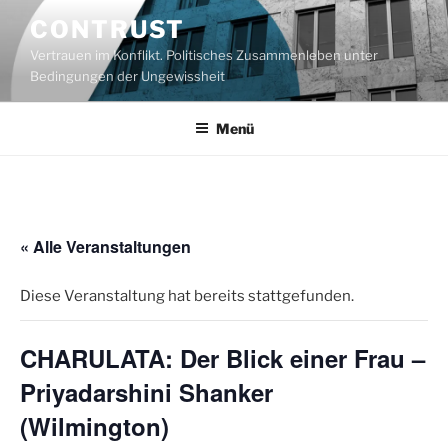
Zum
CONTRUST
Inhalt
Vertrauen im Konflikt. Politisches Zusammenleben unter
springen
Bedingungen der Ungewissheit
Menü
« Alle Veranstaltungen
Diese Veranstaltung hat bereits stattgefunden.
CHARULATA: Der Blick einer Frau –
Priyadarshini Shanker
(Wilmington)