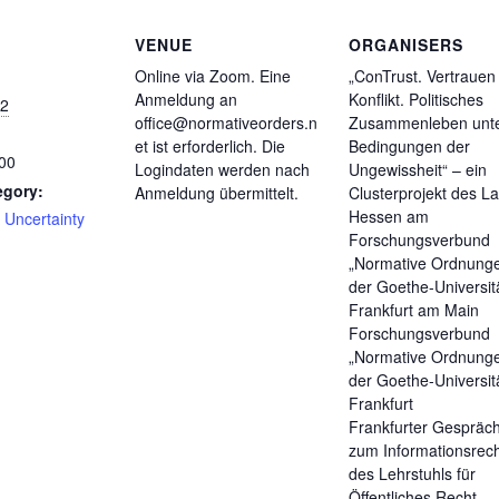
VENUE
ORGANISERS
Online via Zoom. Eine
„ConTrust. Vertrauen
Anmeldung an
Konflikt. Politisches
22
office@normativeorders.n
Zusammenleben unt
et ist erforderlich. Die
Bedingungen der
:00
Logindaten werden nach
Ungewissheit“ – ein
egory:
Anmeldung übermittelt.
Clusterprojekt des L
Hessen am
 Uncertainty
Forschungsverbund
„Normative Ordnung
der Goethe-Universit
Frankfurt am Main
Forschungsverbund
„Normative Ordnung
der Goethe-Universit
Frankfurt
Frankfurter Gespräc
zum Informationsrech
des Lehrstuhls für
Öffentliches Recht,