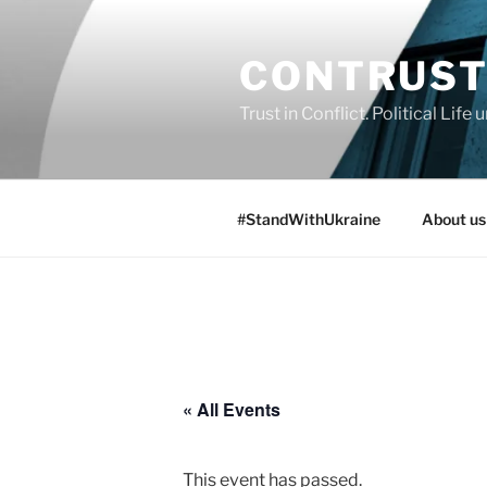
Skip
to
CONTRUS
content
Trust in Conflict. Political Lif
#StandWithUkraine
About us
« All Events
This event has passed.