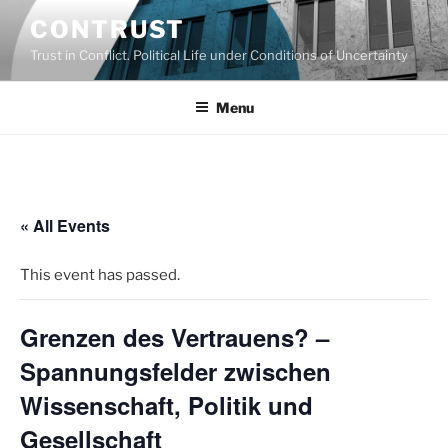
Skip
CONTRUST
to
Trust in Conflict. Political Life under Conditions of Uncertainty
content
Menu
« All Events
This event has passed.
Grenzen des Vertrauens? –
Spannungsfelder zwischen
Wissenschaft, Politik und
Gesellschaft